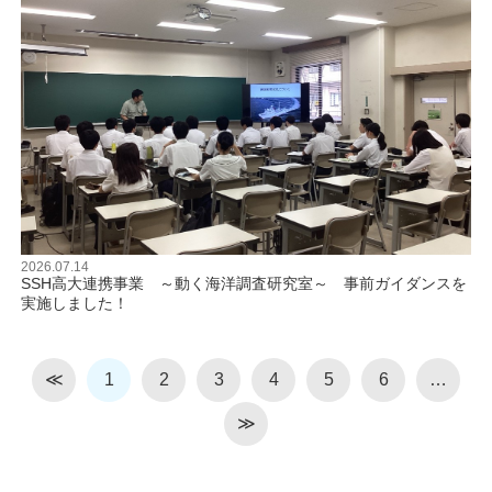
2026.07.14
SSH高大連携事業 ～動く海洋調査研究室～ 事前ガイダンスを
実施しました！
≪
1
2
3
4
5
6
…
≫