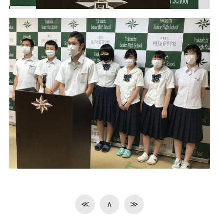
≪
∧
≫