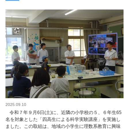
2025.09.10
令和７年９月
6
日
(
土
)
に、近隣の小学校の５、６年生
65
名を対象とした「四高生による科学実験講座」を実施し
ました。この取組は、地域の小学生に理数系教育に興味